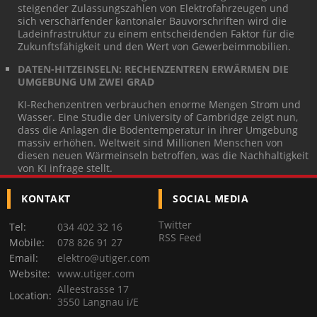
steigender Zulassungszahlen von Elektrofahrzeugen und
sich verschärfender kantonaler Bauvorschriften wird die
Ladeinfrastruktur zu einem entscheidenden Faktor für die
Zukunftsfähigkeit und den Wert von Gewerbeimmobilien.
DATEN-HITZEINSELN: RECHENZENTREN ERWÄRMEN DIE
UMGEBUNG UM ZWEI GRAD
KI-Rechenzentren verbrauchen enorme Mengen Strom und
Wasser. Eine Studie der University of Cambridge zeigt nun,
dass die Anlagen die Bodentemperatur in ihrer Umgebung
massiv erhöhen. Weltweit sind Millionen Menschen von
diesen neuen Wärmeinseln betroffen, was die Nachhaltigkeit
von KI infrage stellt.
KONTAKT
SOCIAL MEDIA
Twitter
Tel:
034 402 32 16
RSS Feed
Mobile:
078 826 91 27
Email:
elektro@utiger.com
Website:
www.utiger.com
Alleestrasse 17
Location:
3550 Langnau i/E