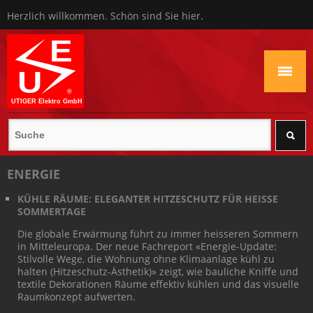
Herzlich willkommen. Schön sind Sie hier.
Adresse
·
Kontakt
·
Login
ENERGIE
KÜHLE RÄUME: ELEGANTER HITZESCHUTZ FÜR HEISSE
SOMMERTAGE
Die globale Erwärmung führt zu immer heisseren Sommern
in Mitteleuropa. Der neue Fachreport «Energie-Update:
Stilvolle Wege, die Wohnung ohne Klimaanlage kühl zu
halten (Hitzeschutz-Ästhetik)» zeigt, wie bauliche Kniffe und
textile Dekorationen Räume effektiv kühlen und das visuelle
Raumkonzept aufwerten.